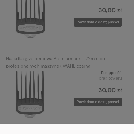
30,00 zł
Powiadom o dostępności
Nasadka grzebieniowa Premium nr.7 - 22mm do
profesjonalnych maszynek WAHL czarna
Dostępność:
brak towaru
30,00 zł
Powiadom o dostępności