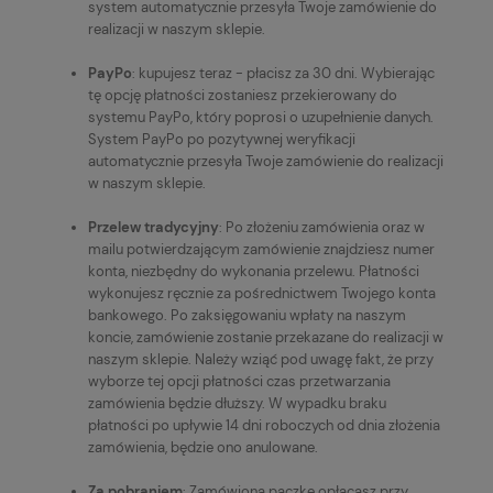
system automatycznie przesyła Twoje zamówienie do
realizacji w naszym sklepie.
PayPo
: kupujesz teraz - płacisz za 30 dni. Wybierając
tę opcję płatności zostaniesz przekierowany do
systemu PayPo, który poprosi o uzupełnienie danych.
System PayPo po pozytywnej weryfikacji
automatycznie przesyła Twoje zamówienie do realizacji
w naszym sklepie.
Przelew tradycyjny
: Po złożeniu zamówienia oraz w
mailu potwierdzającym zamówienie znajdziesz numer
konta, niezbędny do wykonania przelewu. Płatności
wykonujesz ręcznie za pośrednictwem Twojego konta
bankowego. Po zaksięgowaniu wpłaty na naszym
koncie, zamówienie zostanie przekazane do realizacji w
naszym sklepie. Należy wziąć pod uwagę fakt, że przy
wyborze tej opcji płatności czas przetwarzania
zamówienia będzie dłuższy. W wypadku braku
płatności po upływie 14 dni roboczych od dnia złożenia
zamówienia, będzie ono anulowane.
Za pobraniem
: Zamówioną paczkę opłacasz przy