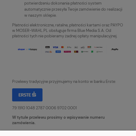
potwierdzeniu dokonania płatności system
automatycznie przesyła Twoje zamówienie do realizacji
w naszym sklepie.
Płatności elektroniczne, ratalne, płatności kartami oraz PAYPO
w MOSER-WAHL.PL obsługuje firma Blue Media S.A. Od
płatności tych nie pobieramy żadnej opłaty manipulacyjnej.
Przelewy tradycyjne przyjmujemy na konto w banku Erste:
79 1910 1048 2787 0006 9702 0001
W tytule przelewu prosimy o wpisywanie numeru
zamówienia.
W punkcie odbiorów osobistych przy ul. Piaskowej 3 w