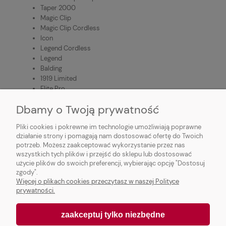
Taper 2000
Magic Clip
Magic Clip Cordless
Icon
Legend Cordless
Legend
Balding
1919 Limited
Elite Pro
Chrom Pro Premium
Dbamy o Twoją prywatność
Pliki cookies i pokrewne im technologie umożliwiają poprawne
działanie strony i pomagają nam dostosować ofertę do Twoich
potrzeb. Możesz zaakceptować wykorzystanie przez nas
wszystkich tych plików i przejść do sklepu lub dostosować
użycie plików do swoich preferencji, wybierając opcję "Dostosuj
zgody".
MOJE KONTO
Więcej o plikach cookies przeczytasz w naszej Polityce
prywatności.
ZAMÓWIENIA
zaakceptuj tylko niezbędne
INFORMACJE