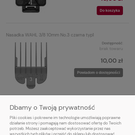
Do koszyka
Nasadka WAHL 3/8 10mm No.3 czarna typ1
Dostępność:
brak towaru
10,00 zł
Powiadom o dostępności
Dbamy o Twoją prywatność
1
2
3
4
Pliki cookies i pokrewne im technologie umożliwiają poprawne
działanie strony i pomagają nam dostosować ofertę do Twoich
potrzeb. Możesz zaakceptować wykorzystanie przez nas
wszystkich tych plików i przejść do sklepu lub dostosować