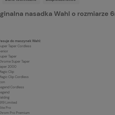
ginalna nasadka Wahl o rozmiarze
Pasuje do maszynek Wahl:
Super Taper Cordless
Senior
Super Taper
Chrome Super Taper
Taper 2000
Magic Clip
Magic Clip Cordless
Icon
Legend Cordless
Legend
Balding
919 Limited
lite Pro
Chrom Pro Premium