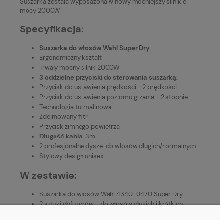
Suszarka została wyposażona w nowy mocniejszy silnik o
mocy 2000W
Specyfikacja:
Suszarka do włosów Wahl Super Dry
Ergonomiczny kształt
Trwały mocny silnik 2000W
3 oddzielne przyciski do sterowania suszarką:
Przycisk do ustawienia prędkości - 2 prędkości
Przycisk do ustawienia poziomu grzania - 2 stopnie
Technologia turmalinowa
Zdejmowany filtr
Przycisk zimnego powietrza
Długość kabla
: 3m
2 profesjonalne dysze do włosów długich/normalnych
Stylowy design unisex
W zestawie:
Suszarka do włosów Wahl 4340-0470 Super Dry
2 sztuki dyfuzorów - do włosów długich i krótkich
Instrukcja obsługi w języku polskim