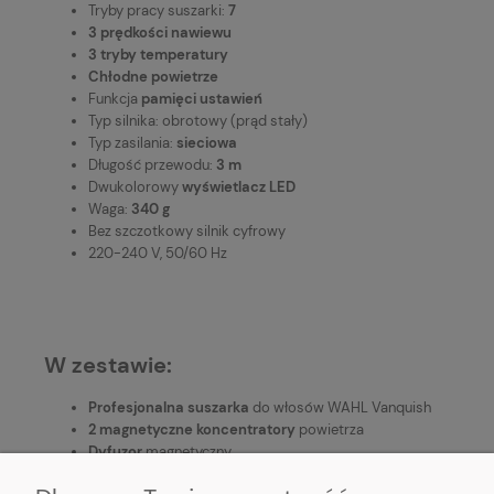
Tryby pracy suszarki:
7
3 prędkości nawiewu
3 tryby temperatury
Chłodne powietrze
Funkcja
pamięci ustawień
Typ silnika: obrotowy (prąd stały)
Typ zasilania:
sieciowa
Długość przewodu:
3 m
Dwukolorowy
wyświetlacz LED
Waga:
340 g
Bez szczotkowy silnik cyfrowy
220-240 V, 50/60 Hz
W zestawie:
Profesjonalna suszarka
do włosów WAHL Vanquish
2 magnetyczne koncentratory
powietrza
Dyfuzor
magnetyczny
Instrukcja