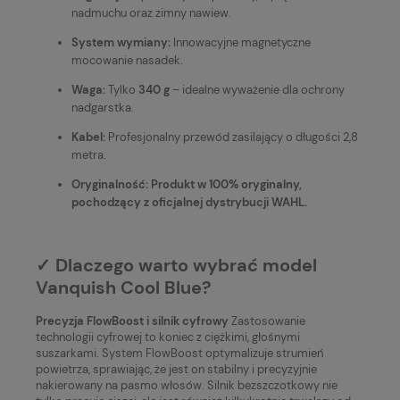
nadmuchu oraz zimny nawiew.
System wymiany:
Innowacyjne magnetyczne
mocowanie nasadek.
Waga:
Tylko
340 g
– idealne wyważenie dla ochrony
nadgarstka.
Kabel:
Profesjonalny przewód zasilający o długości 2,8
metra.
Oryginalność: Produkt w 100% oryginalny,
pochodzący z oficjalnej dystrybucji WAHL.
✓ Dlaczego warto wybrać model
Vanquish Cool Blue?
Precyzja FlowBoost i silnik cyfrowy
Zastosowanie
technologii cyfrowej to koniec z ciężkimi, głośnymi
suszarkami. System FlowBoost optymalizuje strumień
powietrza, sprawiając, że jest on stabilny i precyzyjnie
nakierowany na pasmo włosów. Silnik bezszczotkowy nie