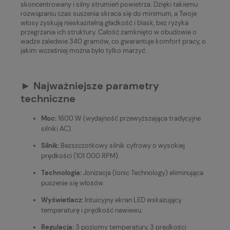
skoncentrowany i silny strumień powietrza. Dzięki takiemu
rozwiązaniu czas suszenia skraca się do minimum, a Twoje
włosy zyskują nieskazitelną gładkość i blask, bez ryzyka
przegrzania ich struktury. Całość zamknięto w obudowie o
wadze zaledwie 340 gramów, co gwarantuje komfort pracy, o
jakim wcześniej można było tylko marzyć.
► Najważniejsze parametry
techniczne
Moc:
1600 W (wydajność przewyższająca tradycyjne
silniki AC).
Silnik:
Bezszczotkowy silnik cyfrowy o wysokiej
prędkości (101 000 RPM).
Technologia:
Jonizacja (Ionic Technology) eliminująca
puszenie się włosów.
Wyświetlacz:
Intuicyjny ekran LED wskazujący
temperaturę i prędkość nawiewu.
Regulacja:
3 poziomy temperatury, 3 prędkości