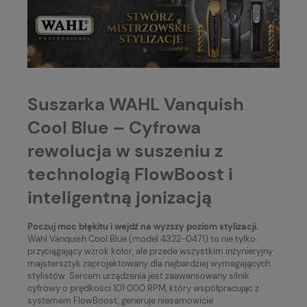
Suszarka WAHL Vanquish
Cool Blue – Cyfrowa
rewolucja w suszeniu z
technologią FlowBoost i
inteligentną jonizacją
Poczuj moc błękitu i wejdź na wyższy poziom stylizacji.
Wahl Vanquish Cool Blue (model 4322-0471) to nie tylko
przyciągający wzrok kolor, ale przede wszystkim inżynieryjny
majstersztyk zaprojektowany dla najbardziej wymagających
stylistów. Sercem urządzenia jest zaawansowany silnik
cyfrowy o prędkości 101 000 RPM, który współpracując z
systemem FlowBoost, generuje niesamowicie