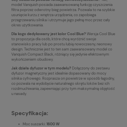
model Vanquish posiada zaawansowaną funkcję czyszczenia
filtra poprzez odwrotny bieg powietrza. Pozwala to na szybkie
usunięcie kurzu z wnętrza urządzenia, co zapobiega
przegrzewaniu silnika i utrzymuje jego pełną moc przez cały
okres użytkowania.
Dla kogo dedykowany jest kolor Cool Blue?
Wersja Cool Blue
to propozycja dla osób, które chcą wyróżnić swoje
stanowisko pracy lub po prostu lubią nowoczesny, neonowy
design. Technicznie jest to ten sam zaawansowany model co
Vanquish Compact Black, różniący się jedynie efektownym
wykończeniem obudowy.
Jak działa dyfuzor w tym modelu?
Dołączony do zestawu
dyfuzor magnetyczny jest idealnie dopasowany do mocy
silnika cyfrowego. Rozprasza on powietrze w sposób łagodny,
co pozwala na wydobycie naturalnego skrętu loków bez ich
rozdmuchiwania, zapewniając przy tym maksymalną objętość
u nasady.
Specyfikacja:
Moc suszarki:
1600 W