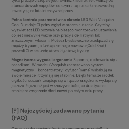
tylko pracuje ciszej, ale jest również kilkukrotnie trwalszy od
standardowych napędów, co czyni z tej suszarki niezawodną
inwestycję na lata intensywnej pracy.
Pełna kontrola parametrów na ekranie LED
Wahl Vanquish
Cool Blue daje Ci pełny wgląd w proces suszenia. Czytelny
wyświetlacz LED pozwala na bieżąco monitorować ustawienia,
co jest niezwykle ważne przy pracy z delikatnymi lub
zniszczonymi włosami. Możesz błyskawicznie przełączać się
między trybami, a funkcja zimnego nawiewu (Cold Shot)
pozwoli Ci w sekundę utrwalić gotową fryzurę.
Magnetyczna wygoda i ergonomia
Zapomnij o siłowaniu się z
nasadkami. W modelu Vanquish zastosowano system
magnetyczny – koncentratory i dyfuzor "same" wskakują na
swoje miejsce i trzymają się stabilnie. Dzięki temu, że środek
ciężkości suszarki znajduje się w rączce, urządzenie wydaje się
jeszcze lżejsze, niż jest w rzeczywistości, co drastycznie
zmniejsza zmęczenie dłoni nawet po całym dniu pracy.
[?] Najczęściej zadawane pytania
(FAQ)
Czy suszarka posiada funkcję samooczyszczania?
Tak,